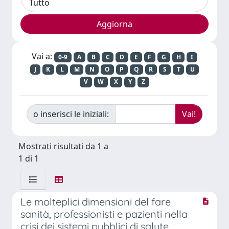
Vai a:
0-9
A
B
C
D
E
F
G
H
I
J
K
L
M
N
O
P
Q
R
S
T
U
V
W
X
Y
Z
o inserisci le iniziali:
Mostrati risultati da 1 a
1 di 1
Le molteplici dimensioni del fare
sanità, professionisti e pazienti nella
crisi dei sistemi pubblici di salute