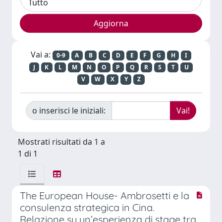
Vai a:
0-9
A
B
C
D
E
F
G
H
I
J
K
L
M
N
O
P
Q
R
S
T
U
V
W
X
Y
Z
o inserisci le iniziali:
Mostrati risultati da 1 a
1 di 1
The European House- Ambrosetti e la
consulenza strategica in Cina.
Relazione su un’esperienza di stage tra