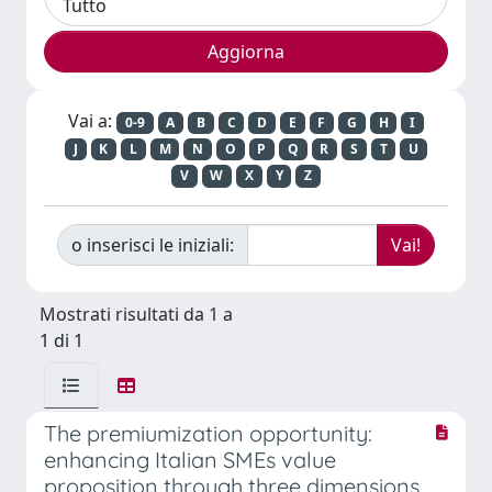
Vai a:
0-9
A
B
C
D
E
F
G
H
I
J
K
L
M
N
O
P
Q
R
S
T
U
V
W
X
Y
Z
o inserisci le iniziali:
Mostrati risultati da 1 a
1 di 1
The premiumization opportunity:
enhancing Italian SMEs value
proposition through three dimensions