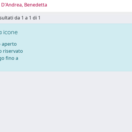
 D'Andrea, Benedetta
sultati da 1 a 1 di 1
 icone
 aperto
 riservato
o fino a