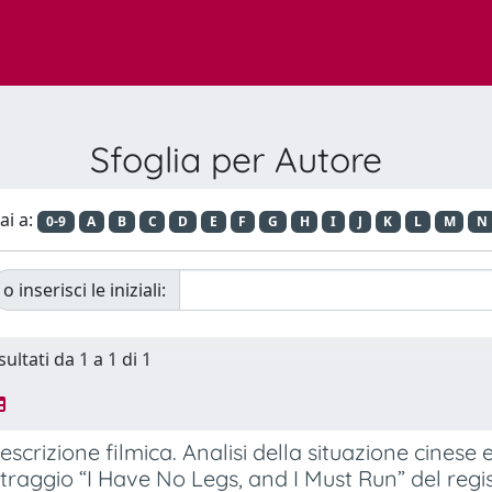
Sfoglia per Autore
ai a:
0-9
A
B
C
D
E
F
G
H
I
J
K
L
M
N
o inserisci le iniziali:
sultati da 1 a 1 di 1
escrizione filmica. Analisi della situazione cinese
raggio “I Have No Legs, and I Must Run” del regis