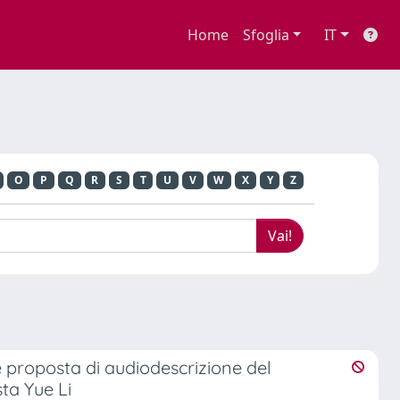
Home
Sfoglia
IT
O
P
Q
R
S
T
U
V
W
X
Y
Z
 e proposta di audiodescrizione del
ta Yue Li