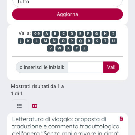
Vai a:
0-9
A
B
C
D
E
F
G
H
I
J
K
L
M
N
O
P
Q
R
S
T
U
V
W
X
Y
Z
o inserisci le iniziali:
Mostrati risultati da 1 a
1 di 1
Letteratura di viaggio: proposta di
traduzione e commento traduttologico
dell'opera "Senza mai arrivare in cima"