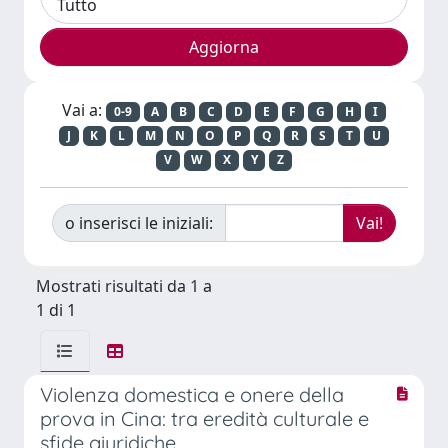
Vai a:
0-9
A
B
C
D
E
F
G
H
I
J
K
L
M
N
O
P
Q
R
S
T
U
V
W
X
Y
Z
o inserisci le iniziali:
Mostrati risultati da 1 a
1 di 1
Violenza domestica e onere della
prova in Cina: tra eredità culturale e
sfide giuridiche