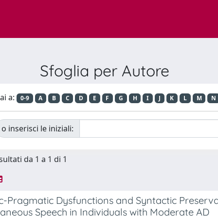
Sfoglia per Autore
ai a:
0-9
A
B
C
D
E
F
G
H
I
J
K
L
M
N
o inserisci le iniziali:
sultati da 1 a 1 di 1
-Pragmatic Dysfunctions and Syntactic Preservati
aneous Speech in Individuals with Moderate AD