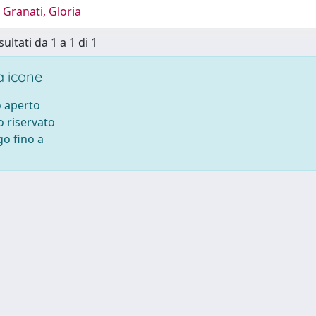
Granati, Gloria
sultati da 1 a 1 di 1
 icone
 aperto
 riservato
o fino a