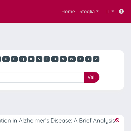
Home
Sfoglia
IT
O
P
Q
R
S
T
U
V
W
X
Y
Z
on in Alzheimer’s Disease: A Brief Analysis