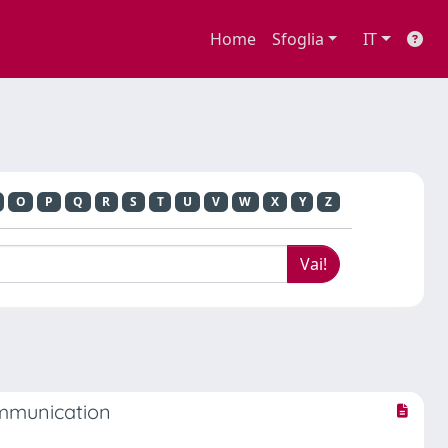
Home
Sfoglia
IT
O
P
Q
R
S
T
U
V
W
X
Y
Z
ommunication