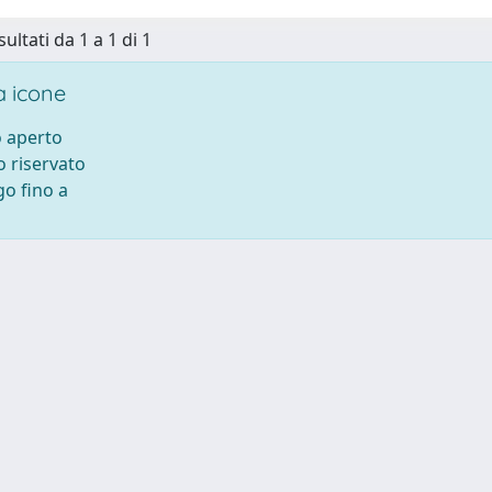
sultati da 1 a 1 di 1
 icone
 aperto
 riservato
o fino a