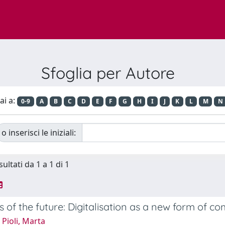
Sfoglia per Autore
ai a:
0-9
A
B
C
D
E
F
G
H
I
J
K
L
M
N
o inserisci le iniziali:
sultati da 1 a 1 di 1
of the future: Digitalisation as a new form of c
Pioli, Marta