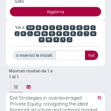
Vai a:
0-9
A
B
C
D
E
F
G
H
I
J
K
L
M
N
O
P
Q
R
S
T
U
V
W
X
Y
Z
o inserisci le iniziali:
Mostrati risultati da 1 a
1 di 1
Exit Strategies in overleveraged
Private Equity: navigating the ideal
financial structure and optimal market