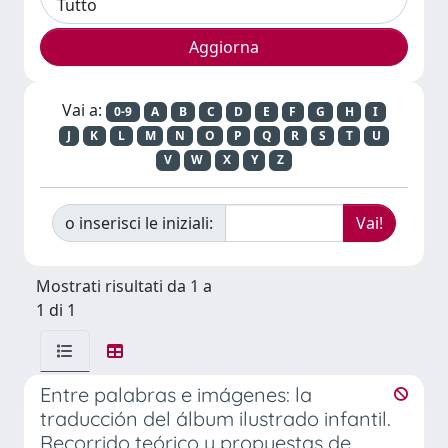
Vai a:
0-9
A
B
C
D
E
F
G
H
I
J
K
L
M
N
O
P
Q
R
S
T
U
V
W
X
Y
Z
o inserisci le iniziali:
Mostrati risultati da 1 a
1 di 1
Entre palabras e imágenes: la
traducción del álbum ilustrado infantil.
Recorrido teórico y propuestas de