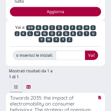
Vai a:
0-9
A
B
C
D
E
F
G
H
I
J
K
L
M
N
O
P
Q
R
S
T
U
V
W
X
Y
Z
o inserisci le iniziali:
Mostrati risultati da 1 a
1 di 1
Towards 2035: the impact of
electromobility on consumer
behaviour. The strategy of premium