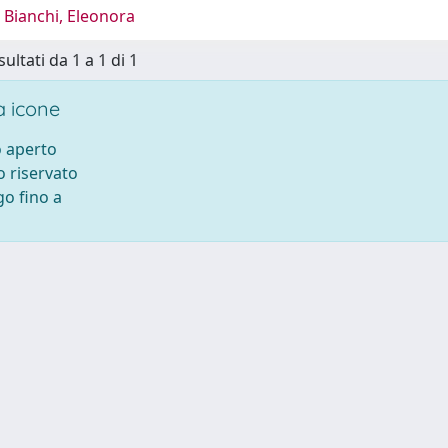
 Bianchi, Eleonora
sultati da 1 a 1 di 1
 icone
 aperto
 riservato
o fino a