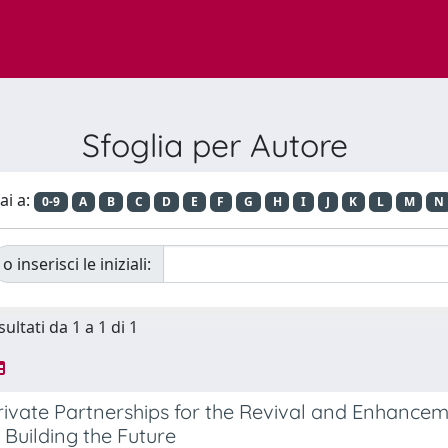
Sfoglia per Autore
ai a:
0-9
A
B
C
D
E
F
G
H
I
J
K
L
M
N
o inserisci le iniziali:
sultati da 1 a 1 di 1
rivate Partnerships for the Revival and Enhanceme
, Building the Future