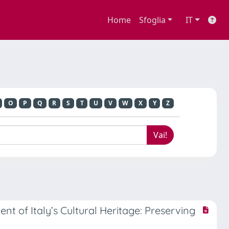
Home
Sfoglia
IT
O
P
Q
R
S
T
U
V
W
X
Y
Z
nt of Italy’s Cultural Heritage: Preserving