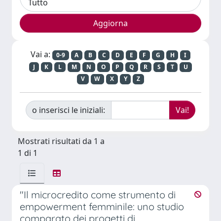
Vai a:
0-9
A
B
C
D
E
F
G
H
I
J
K
L
M
N
O
P
Q
R
S
T
U
V
W
X
Y
Z
o inserisci le iniziali:
Mostrati risultati da 1 a
1 di 1
"Il microcredito come strumento di
empowerment femminile: uno studio
comparato dei progetti di