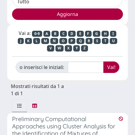
Vai a:
0-9
A
B
C
D
E
F
G
H
I
J
K
L
M
N
O
P
Q
R
S
T
U
V
W
X
Y
Z
o inserisci le iniziali:
Mostrati risultati da 1 a
1 di 1
Preliminary Computational
Approaches using Cluster Analysis for
the Identification of Mixtures of