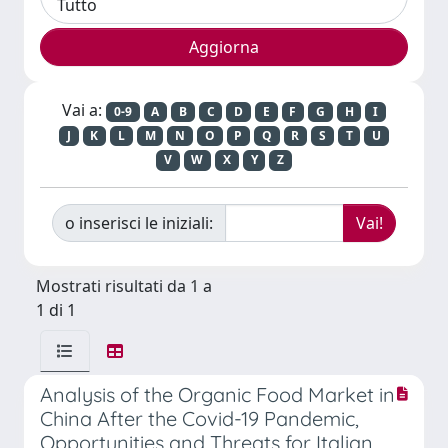
Vai a:
0-9
A
B
C
D
E
F
G
H
I
J
K
L
M
N
O
P
Q
R
S
T
U
V
W
X
Y
Z
o inserisci le iniziali:
Mostrati risultati da 1 a
1 di 1
Analysis of the Organic Food Market in
China After the Covid-19 Pandemic,
Opportunities and Threats for Italian