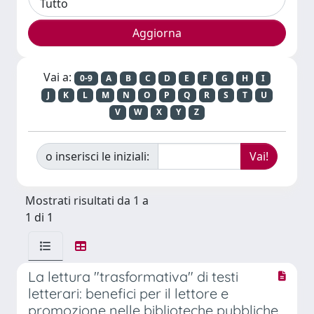
Vai a:
0-9
A
B
C
D
E
F
G
H
I
J
K
L
M
N
O
P
Q
R
S
T
U
V
W
X
Y
Z
o inserisci le iniziali:
Mostrati risultati da 1 a
1 di 1
La lettura "trasformativa" di testi
letterari: benefici per il lettore e
promozione nelle biblioteche pubbliche