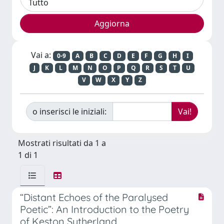
Vai a:
0-9
A
B
C
D
E
F
G
H
I
J
K
L
M
N
O
P
Q
R
S
T
U
V
W
X
Y
Z
o inserisci le iniziali:
Mostrati risultati da 1 a
1 di 1
“Distant Echoes of the Paralysed
Poetic”: An Introduction to the Poetry
of Keston Sutherland