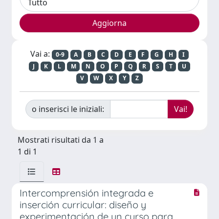
Vai a:
0-9
A
B
C
D
E
F
G
H
I
J
K
L
M
N
O
P
Q
R
S
T
U
V
W
X
Y
Z
o inserisci le iniziali:
Mostrati risultati da 1 a
1 di 1
Intercomprensión integrada e
inserción curricular: diseño y
experimentación de un curso para