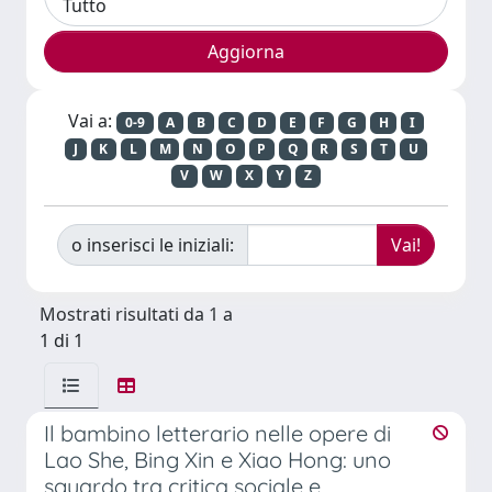
Vai a:
0-9
A
B
C
D
E
F
G
H
I
J
K
L
M
N
O
P
Q
R
S
T
U
V
W
X
Y
Z
o inserisci le iniziali:
Mostrati risultati da 1 a
1 di 1
Il bambino letterario nelle opere di
Lao She, Bing Xin e Xiao Hong: uno
sguardo tra critica sociale e