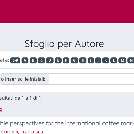
Sfoglia per Autore
ai a:
0-9
A
B
C
D
E
F
G
H
I
J
K
L
M
N
o inserisci le iniziali:
sultati da 1 a 1 di 1
ble perspectives for the international coffee mar
Corselli, Francesca