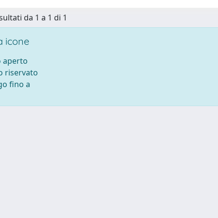
sultati da 1 a 1 di 1
 icone
 aperto
 riservato
o fino a