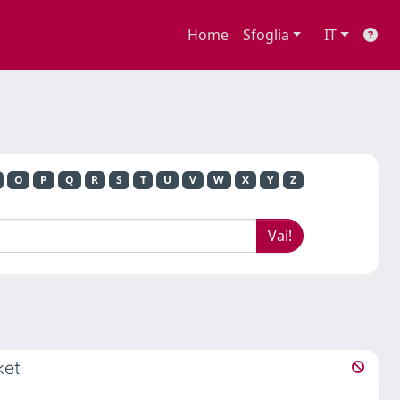
Home
Sfoglia
IT
O
P
Q
R
S
T
U
V
W
X
Y
Z
ket