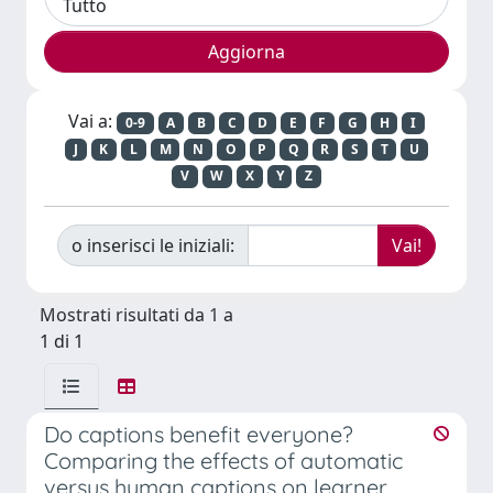
Vai a:
0-9
A
B
C
D
E
F
G
H
I
J
K
L
M
N
O
P
Q
R
S
T
U
V
W
X
Y
Z
o inserisci le iniziali:
Mostrati risultati da 1 a
1 di 1
Do captions benefit everyone?
Comparing the effects of automatic
versus human captions on learner