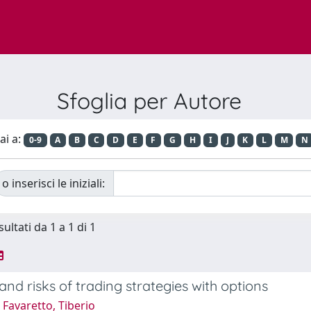
Sfoglia per Autore
ai a:
0-9
A
B
C
D
E
F
G
H
I
J
K
L
M
N
o inserisci le iniziali:
sultati da 1 a 1 di 1
and risks of trading strategies with options
Favaretto, Tiberio