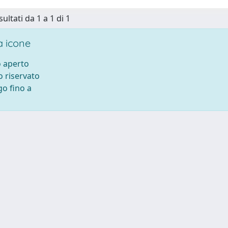
sultati da 1 a 1 di 1
 icone
 aperto
 riservato
o fino a