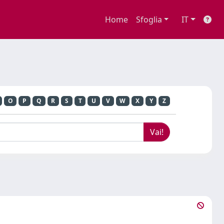
Home
Sfoglia
IT
O
P
Q
R
S
T
U
V
W
X
Y
Z