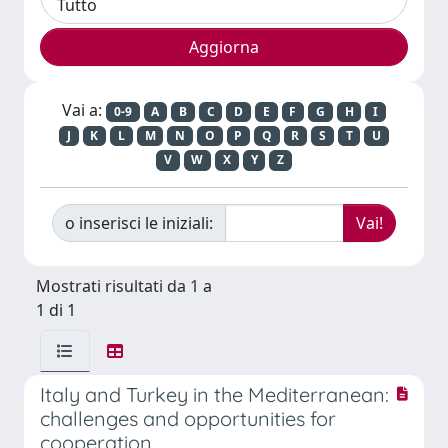
Vai a:
0-9
A
B
C
D
E
F
G
H
I
J
K
L
M
N
O
P
Q
R
S
T
U
V
W
X
Y
Z
o inserisci le iniziali:
Mostrati risultati da 1 a
1 di 1
Italy and Turkey in the Mediterranean:
challenges and opportunities for
cooperation