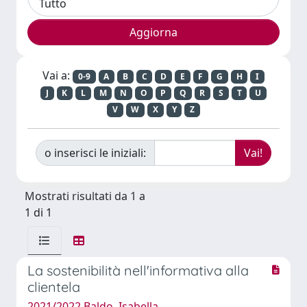
Vai a:
0-9
A
B
C
D
E
F
G
H
I
J
K
L
M
N
O
P
Q
R
S
T
U
V
W
X
Y
Z
o inserisci le iniziali:
Mostrati risultati da 1 a
1 di 1
La sostenibilità nell'informativa alla
clientela
2021/2022 Baldo, Isabella