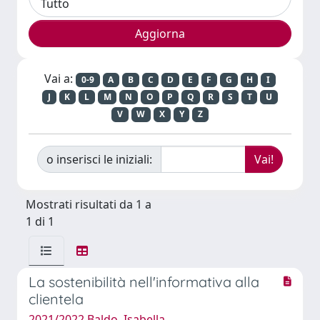
Vai a:
0-9
A
B
C
D
E
F
G
H
I
J
K
L
M
N
O
P
Q
R
S
T
U
V
W
X
Y
Z
o inserisci le iniziali:
Mostrati risultati da 1 a
1 di 1
La sostenibilità nell'informativa alla
clientela
2021/2022 Baldo, Isabella