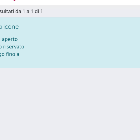
sultati da 1 a 1 di 1
 icone
 aperto
 riservato
o fino a