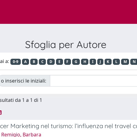
Sfoglia per Autore
ai a:
0-9
A
B
C
D
E
F
G
H
I
J
K
L
M
N
o inserisci le iniziali:
sultati da 1 a 1 di 1
ncer Marketing nel turismo: l’influenza nel travel
 Remigio, Barbara