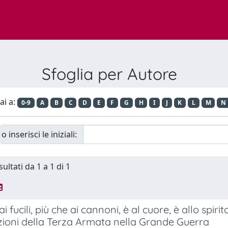
Sfoglia per Autore
ai a:
0-9
A
B
C
D
E
F
G
H
I
J
K
L
M
N
o inserisci le iniziali:
sultati da 1 a 1 di 1
ai fucili, più che ai cannoni, è al cuore, è allo spiri
ioni della Terza Armata nella Grande Guerra