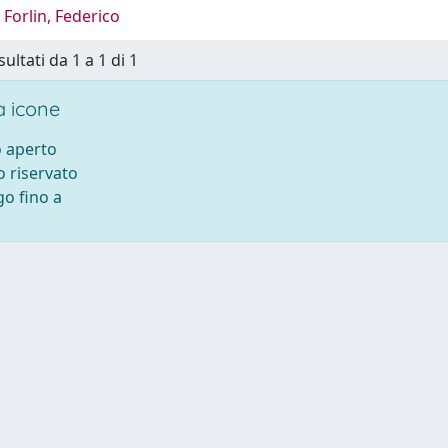
Forlin, Federico
sultati da 1 a 1 di 1
 icone
 aperto
 riservato
o fino a