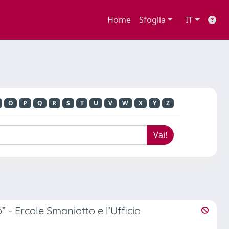
Home
Sfoglia
IT
O
P
Q
R
S
T
U
V
W
X
Y
Z
to” - Ercole Smaniotto e l’Ufficio