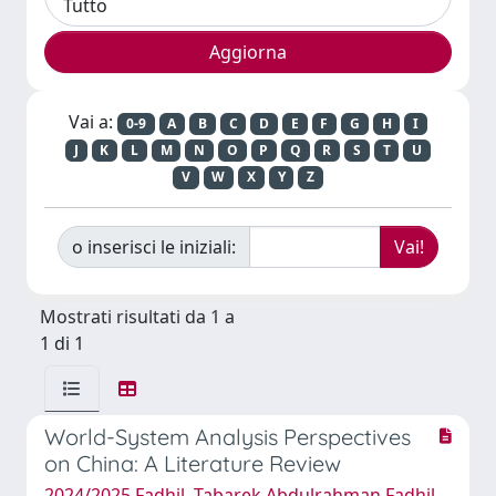
Vai a:
0-9
A
B
C
D
E
F
G
H
I
J
K
L
M
N
O
P
Q
R
S
T
U
V
W
X
Y
Z
o inserisci le iniziali:
Mostrati risultati da 1 a
1 di 1
World-System Analysis Perspectives
on China: A Literature Review
2024/2025 Fadhil, Tabarek Abdulrahman Fadhil