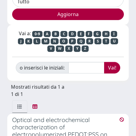
Vai a:
0-9
A
B
C
D
E
F
G
H
I
J
K
L
M
N
O
P
Q
R
S
T
U
V
W
X
Y
Z
o inserisci le iniziali:
Mostrati risultati da 1 a
1 di 1
Optical and electrochemical
characterization of
electropolymerized PEDOT:PSS on