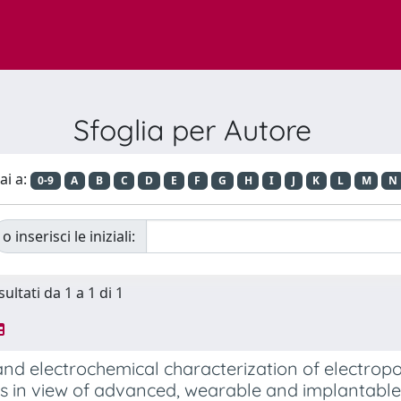
Sfoglia per Autore
ai a:
0-9
A
B
C
D
E
F
G
H
I
J
K
L
M
N
o inserisci le iniziali:
sultati da 1 a 1 di 1
and electrochemical characterization of electr
s in view of advanced, wearable and implantabl