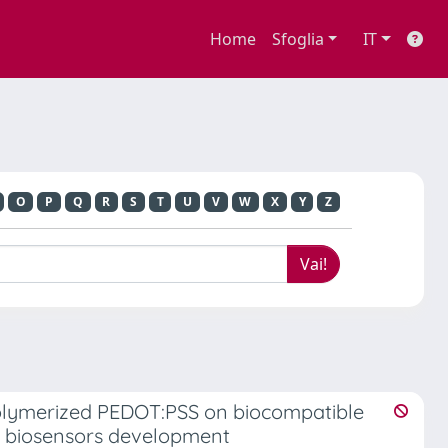
Home
Sfoglia
IT
O
P
Q
R
S
T
U
V
W
X
Y
Z
opolymerized PEDOT:PSS on biocompatible
e biosensors development