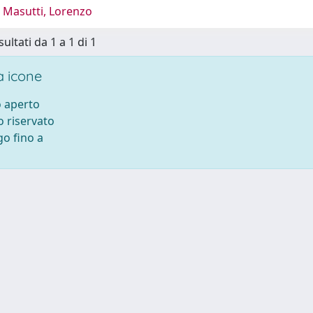
 Masutti, Lorenzo
sultati da 1 a 1 di 1
 icone
 aperto
 riservato
o fino a