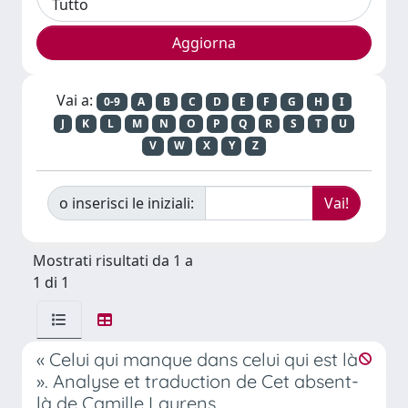
Vai a:
0-9
A
B
C
D
E
F
G
H
I
J
K
L
M
N
O
P
Q
R
S
T
U
V
W
X
Y
Z
o inserisci le iniziali:
Mostrati risultati da 1 a
1 di 1
« Celui qui manque dans celui qui est là
». Analyse et traduction de Cet absent-
là de Camille Laurens.