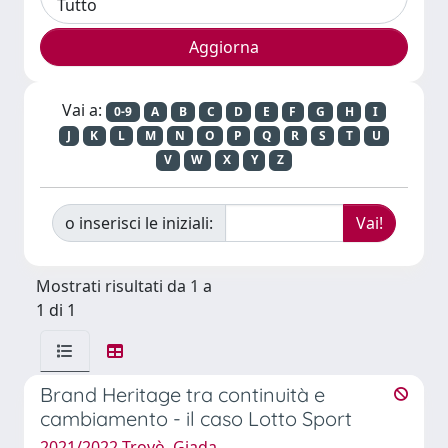
Vai a:
0-9
A
B
C
D
E
F
G
H
I
J
K
L
M
N
O
P
Q
R
S
T
U
V
W
X
Y
Z
o inserisci le iniziali:
Mostrati risultati da 1 a
1 di 1
Brand Heritage tra continuità e
cambiamento - il caso Lotto Sport
2021/2022 Trovò, Giada