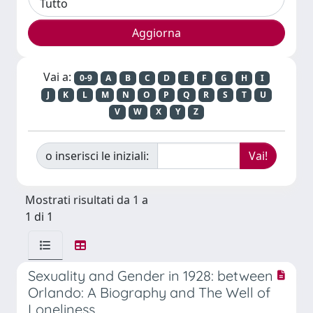
Vai a:
0-9
A
B
C
D
E
F
G
H
I
J
K
L
M
N
O
P
Q
R
S
T
U
V
W
X
Y
Z
o inserisci le iniziali:
Mostrati risultati da 1 a
1 di 1
Sexuality and Gender in 1928: between
Orlando: A Biography and The Well of
Loneliness