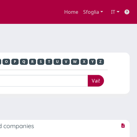
Home
Sfoglia
IT
O
P
Q
R
S
T
U
V
W
X
Y
Z
ted companies