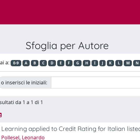
Sfoglia per Autore
ai a:
0-9
A
B
C
D
E
F
G
H
I
J
K
L
M
N
o inserisci le iniziali:
sultati da 1 a 1 di 1
Learning applied to Credit Rating for Italian lis
 Pollesel, Leonardo