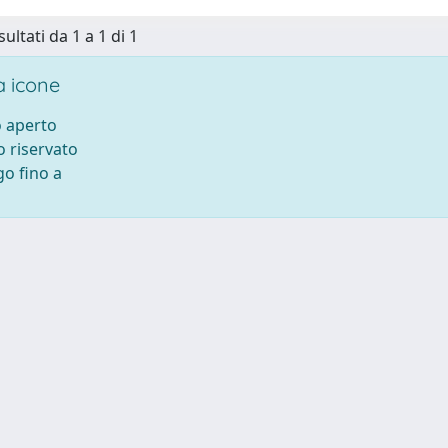
sultati da 1 a 1 di 1
 icone
 aperto
 riservato
o fino a