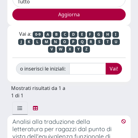
Vai a:
0-9
A
B
C
D
E
F
G
H
I
J
K
L
M
N
O
P
Q
R
S
T
U
V
W
X
Y
Z
o inserisci le iniziali:
Mostrati risultati da 1 a
1 di 1
Analisi alla traduzione della
letteratura per ragazzi dal punto di
vista dell'equivalenza funzionale di