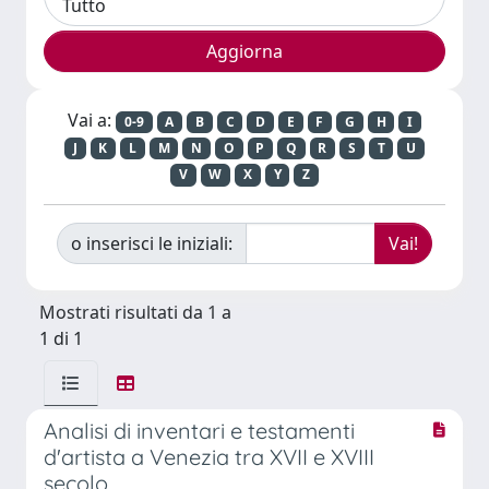
Vai a:
0-9
A
B
C
D
E
F
G
H
I
J
K
L
M
N
O
P
Q
R
S
T
U
V
W
X
Y
Z
o inserisci le iniziali:
Mostrati risultati da 1 a
1 di 1
Analisi di inventari e testamenti
d'artista a Venezia tra XVII e XVIII
secolo.