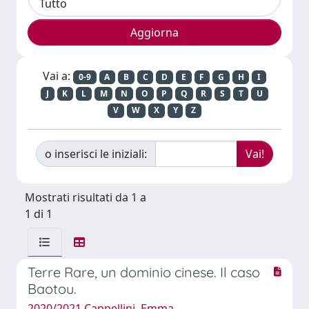
Vai a:
0-9
A
B
C
D
E
F
G
H
I
J
K
L
M
N
O
P
Q
R
S
T
U
V
W
X
Y
Z
o inserisci le iniziali:
Mostrati risultati da 1 a
1 di 1
Terre Rare, un dominio cinese. Il caso
Baotou.
2020/2021 Cappellini, Emma