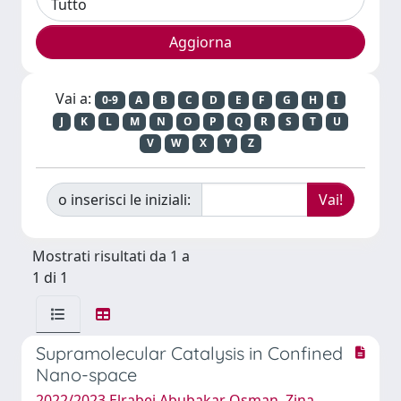
Vai a:
0-9
A
B
C
D
E
F
G
H
I
J
K
L
M
N
O
P
Q
R
S
T
U
V
W
X
Y
Z
o inserisci le iniziali:
Mostrati risultati da 1 a
1 di 1
Supramolecular Catalysis in Confined
Nano-space
2022/2023 Elrabei Abubakar Osman, Zina