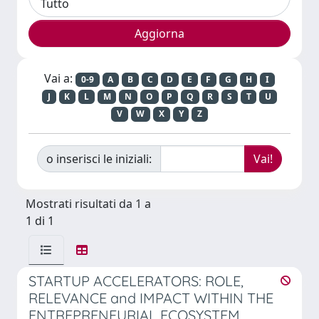
Vai a:
0-9
A
B
C
D
E
F
G
H
I
J
K
L
M
N
O
P
Q
R
S
T
U
V
W
X
Y
Z
o inserisci le iniziali:
Mostrati risultati da 1 a
1 di 1
STARTUP ACCELERATORS: ROLE,
RELEVANCE and IMPACT WITHIN THE
ENTREPRENEURIAL ECOSYSTEM