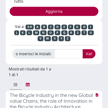
Vai a:
0-9
A
B
C
D
E
F
G
H
I
J
K
L
M
N
O
P
Q
R
S
T
U
V
W
X
Y
Z
o inserisci le iniziali:
Mostrati risultati da 1 a
1 di 1
The Bicycle Industry in the new Global
value Chains, the role of Innovation in
the Bicycle Industry Architecture