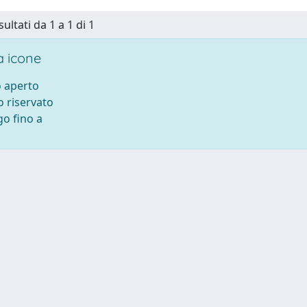
sultati da 1 a 1 di 1
 icone
 aperto
 riservato
o fino a