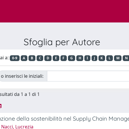
Sfoglia per Autore
ai a:
0-9
A
B
C
D
E
F
G
H
I
J
K
L
M
N
o inserisci le iniziali:
sultati da 1 a 1 di 1
azione della sostenibilità nel Supply Chain Manag
Nacci, Lucrezia