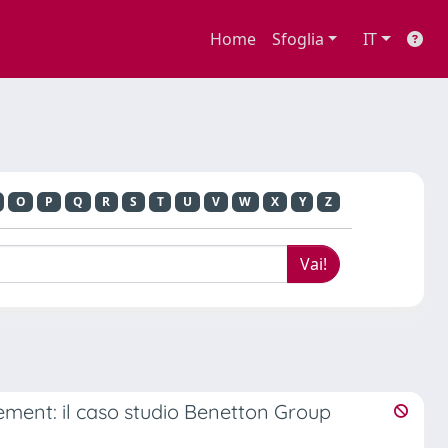
Home
Sfoglia
IT
O
P
Q
R
S
T
U
V
W
X
Y
Z
ement: il caso studio Benetton Group