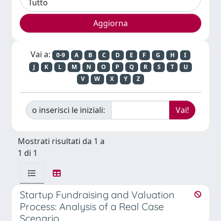
Vai a:
0-9
A
B
C
D
E
F
G
H
I
J
K
L
M
N
O
P
Q
R
S
T
U
V
W
X
Y
Z
o inserisci le iniziali:
Mostrati risultati da 1 a
1 di 1
Startup Fundraising and Valuation
Process: Analysis of a Real Case
Scenario