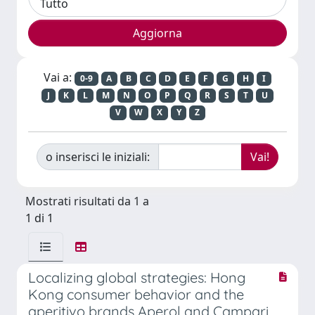
Vai a:
0-9
A
B
C
D
E
F
G
H
I
J
K
L
M
N
O
P
Q
R
S
T
U
V
W
X
Y
Z
o inserisci le iniziali:
Mostrati risultati da 1 a
1 di 1
Localizing global strategies: Hong
Kong consumer behavior and the
aperitivo brands Aperol and Campari