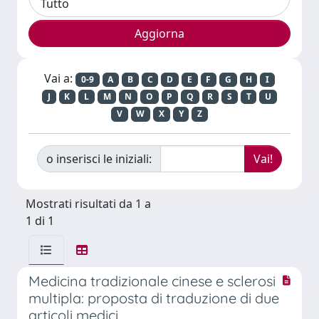
Vai a:
0-9
A
B
C
D
E
F
G
H
I
J
K
L
M
N
O
P
Q
R
S
T
U
V
W
X
Y
Z
o inserisci le iniziali:
Mostrati risultati da 1 a
1 di 1
Medicina tradizionale cinese e sclerosi
multipla: proposta di traduzione di due
articoli medici.