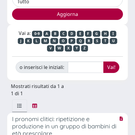
Vai a:
0-9
A
B
C
D
E
F
G
H
I
J
K
L
M
N
O
P
Q
R
S
T
U
V
W
X
Y
Z
o inserisci le iniziali:
Mostrati risultati da 1 a
1 di 1
I pronomi clitici: ripetizione e
produzione in un gruppo di bambini di
età prescolare.