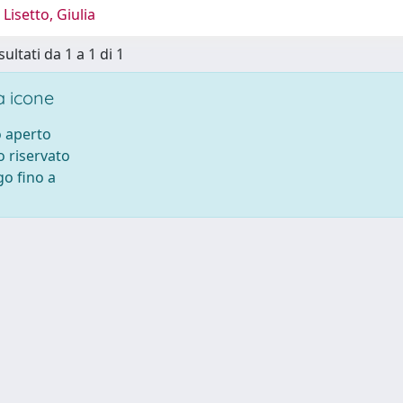
Lisetto, Giulia
sultati da 1 a 1 di 1
 icone
 aperto
 riservato
o fino a