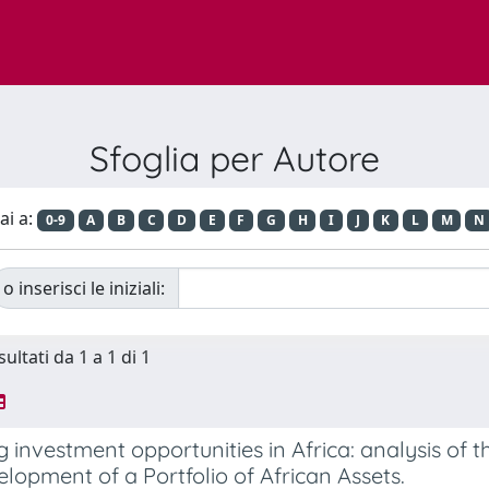
Sfoglia per Autore
ai a:
0-9
A
B
C
D
E
F
G
H
I
J
K
L
M
N
o inserisci le iniziali:
sultati da 1 a 1 di 1
g investment opportunities in Africa: analysis of
lopment of a Portfolio of African Assets.