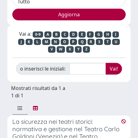
Vai a:
0-9
A
B
C
D
E
F
G
H
I
J
K
L
M
N
O
P
Q
R
S
T
U
V
W
X
Y
Z
o inserisci le iniziali:
Mostrati risultati da 1 a
1 di 1
La sicurezza nei teatri storici:
normativa e gestione nel Teatro Carlo
Goldoni (Venezia) e nel Teatro