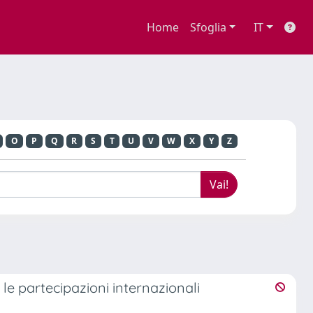
Home
Sfoglia
IT
O
P
Q
R
S
T
U
V
W
X
Y
Z
e le partecipazioni internazionali