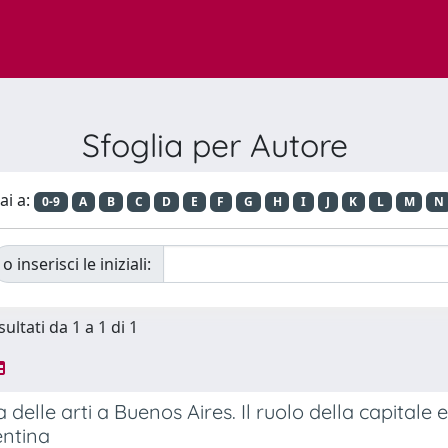
Sfoglia per Autore
ai a:
0-9
A
B
C
D
E
F
G
H
I
J
K
L
M
N
o inserisci le iniziali:
sultati da 1 a 1 di 1
a delle arti a Buenos Aires. Il ruolo della capitale 
entina