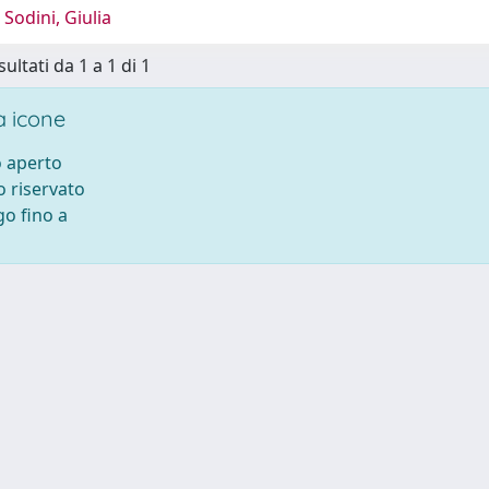
Sodini, Giulia
sultati da 1 a 1 di 1
 icone
 aperto
 riservato
o fino a