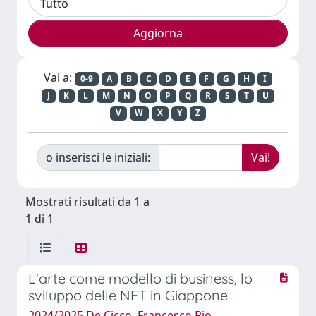
Vai a:
0-9
A
B
C
D
E
F
G
H
I
J
K
L
M
N
O
P
Q
R
S
T
U
V
W
X
Y
Z
o inserisci le iniziali:
Mostrati risultati da 1 a
1 di 1
L'arte come modello di business, lo
sviluppo delle NFT in Giappone
2024/2025 De Cicco, Francesco Pio