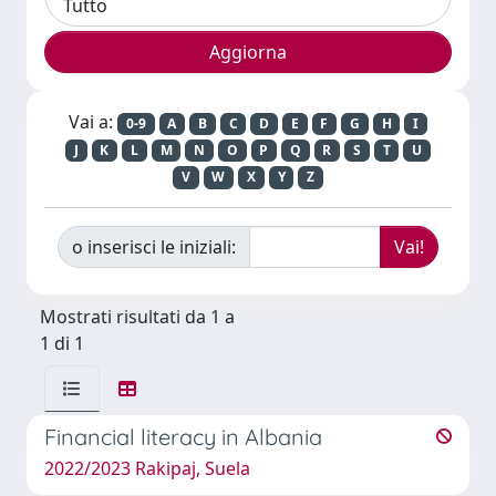
Vai a:
0-9
A
B
C
D
E
F
G
H
I
J
K
L
M
N
O
P
Q
R
S
T
U
V
W
X
Y
Z
o inserisci le iniziali:
Mostrati risultati da 1 a
1 di 1
Financial literacy in Albania
2022/2023 Rakipaj, Suela